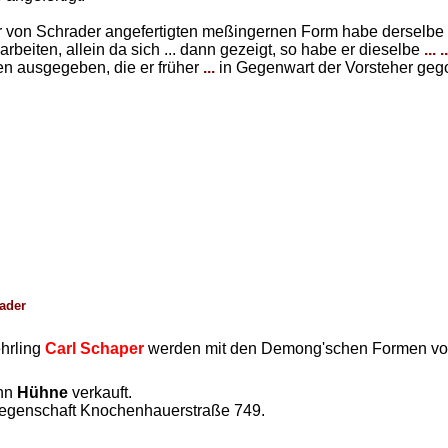
 von Schrader angefertigten meßingernen Form habe derselbe
beiten, allein da sich ... dann gezeigt, so habe er dieselbe
... ..
gen ausgegeben, die er früher
...
in Gegenwart der Vorsteher geg
ader
hrling
Carl Schaper
werden mit den Demong'schen Formen v
ann
Hühne
verkauft.
iegenschaft Knochenhauerstraße 749.