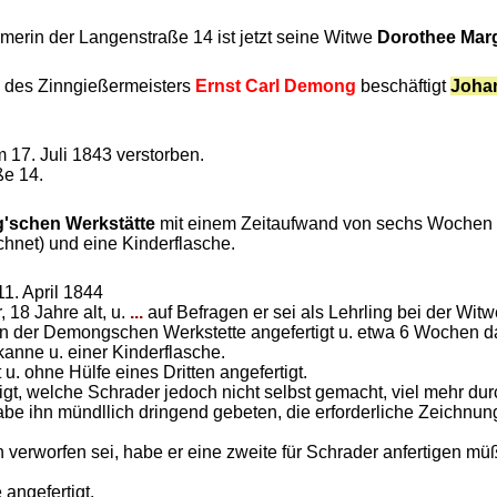
merin der Langenstraße 14 ist jetzt seine Witwe
Dorothee Mar
e des Zinngießermeisters
Ernst Carl Demong
beschäftigt
Johan
m 17. Juli 1843 verstorben.
ße 14.
'schen Werkstätte
mit einem Zeitaufwand von sechs Wochen se
hnet) und eine Kinderflasche.
1. April 1844
 18 Jahre alt, u.
...
auf Befragen er sei als Lehrling bei der Wit
 der Demongschen Werkstette angefertigt u. etwa 6 Wochen da
anne u. einer Kinderflasche.
. ohne Hülfe eines Dritten angefertigt.
tigt, welche Schrader jedoch nicht selbst gemacht, viel mehr 
be ihn mündllich dringend gebeten, die erforderliche Zeichnun
verworfen sei, habe er eine zweite für Schrader anfertigen m
angefertigt.