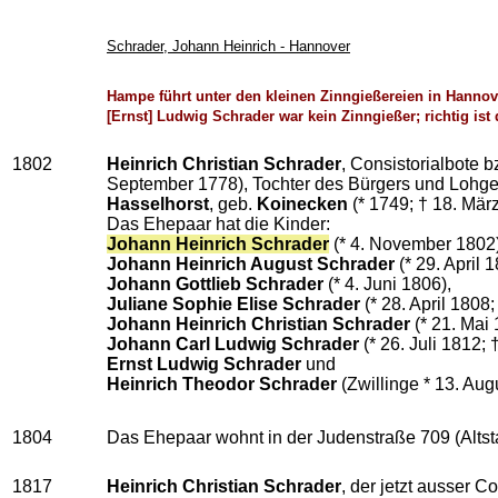
Schrader, Johann Heinrich - Hannover
Hampe führt unter den kleinen Zinngießereien in Hanno
[Ernst]
Ludwig Schrader war kein Zinngießer; richtig ist
1802
Heinrich Christian Schrader
, Consistorialbote b
September 1778), Tochter des Bürgers und Lohg
Hasselhorst
, geb.
Koinecken
(* 1749; † 18. Mär
Das Ehepaar hat die Kinder:
Johann Heinrich Schrader
(* 4. November 1802)
Johann Heinrich August Schrader
(* 29. April 1
Johann Gottlieb
Schrader
(* 4. Juni 1806),
Juliane Sophie Elise Schrader
(* 28. April 1808
Johann Heinrich
Christian Schrader
(* 21. Mai 
Johann Carl Ludwig Schrader
(* 26. Juli 1812;
Ernst Ludwig
Schrader
und
Heinrich Theodor Schrader
(Zwillinge * 13. Aug
1804
Das Ehepaar wohnt in der Judenstraße 709 (Altsta
1817
Heinrich Christian Schrader
, der jetzt ausser C