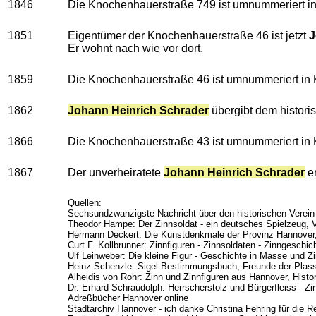
1846
Die Knochenhauerstraße 749 ist umnummeriert i
1851
Eigentümer der Knochenhauerstraße 46 ist jetzt
J
Er wohnt nach wie vor dort.
1859
Die Knochenhauerstraße 46 ist umnummeriert in
1862
Johann Heinrich Schrader
übergibt dem histori
1866
Die Knochenhauerstraße 43 ist umnummeriert in
1867
Der unverheiratete
Johann Heinrich Schrader
er
Quellen:
Sechsundzwanzigste Nachricht über den historischen Verein
Theodor Hampe: Der Zinnsoldat - ein deutsches Spielzeug, V
Hermann Deckert: Die Kunstdenkmale der Provinz Hannover
Curt F. Kollbrunner: Zinnfiguren - Zinnsoldaten - Zinngesch
Ulf Leinweber: Die kleine Figur - Geschichte in Masse und 
Heinz Schenzle: Sigel-Bestimmungsbuch, Freunde der Plas
Alheidis von Rohr: Zinn und Zinnfiguren aus Hannover, His
Dr. Erhard Schraudolph: Herrscherstolz und Bürgerfleiss - Z
Adreßbücher Hannover online
Stadtarchiv Hannover - ich danke Christina Fehring für die