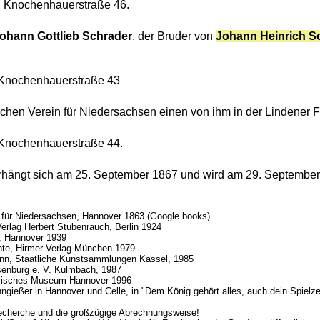
n Knochenhauerstraße 46.
ohann Gottlieb Schrader
, der Bruder von
Johann Heinrich S
 Knochenhauerstraße 43
schen Verein für Niedersachsen einen von ihm in der Lindener
 Knochenhauerstraße 44.
hängt sich am 25. September 1867 und wird am 29. September 
 für Niedersachsen, Hannover 1863 (Google books)
erlag Herbert Stubenrauch, Berlin 1924
, Hannover 1939
ichte, Hirmer-Verlag München 1979
Zinn, Staatliche Kunstsammlungen Kassel, 1985
senburg e. V. Kulmbach, 1987
torisches Museum Hannover 1996
inngießer in Hannover und Celle, in "Dem König gehört alles, auch dein Spiel
 Recherche und die großzügige Abrechnungsweise!