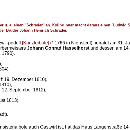
ver u. a. einen "Schrader" an. Kollbrunner macht daraus einen "Ludwig
 der Bruder Johann Heinrich Schrader.
zw. -pedell
[Kanzleibote]
(* 1766 in Nienstedt) heiratet am 31. 
erbermeisters
Johann Conrad Hasselhorst
und dessen am 14. 
z 1790).
,
804),
; † 19. Dezember 1810),
1810),
 † 12. September 1812),
ust 1813).
dt).
onsisterialbote auch Gastwirt ist, hat das Haus Langenstraße 14 