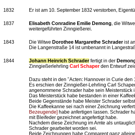
1832
Er ist am 10. September 1832 verstorben, Eigentü
1837
Elisabeth Conradine Emilie Demong
, die Witw
weitergeführten Zinngießerei.
1843
Die Witwe
Dorothee Margarethe Schrader
ist a
Die Langenstraße 14 ist umbenannt in Langestra
1844
Johann Heinrich Schrader
fertigt in der
Demong
Zinngießerlehrling
Carl Schaper
den Entwurf zeic
Dazu steht in den "Acten: Hannover in Curie den 1
Es erschien der Zinngießer-Lehrling Carl Schaper,
angenommene Schrader habe sein Meisterstück in
Das Meisterstück habe bestanden in einer Kaffeek
Beide Gegenstände habe Meister Schrader selbst u
Die Kaffeekanne sei nach einer Zeichnung verfer
Bezeugende]
habe anfertigen lassen. Schrader ha
mit Bleifeder gezeichnet angefertigt habe.
Nachdem diese Zeichnung im Amte als untauglich 
Schrader gearbeitet worden sei.
Beide Zeichnungen habe Comparent ganz alleine 