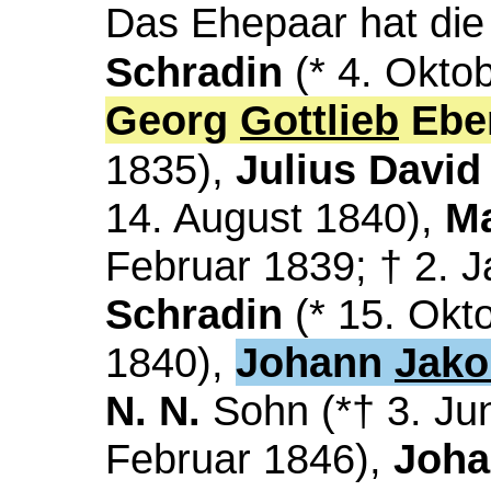
Das Ehepaar hat die
Schradin
(* 4. Okto
Georg
Gottlieb
Eber
),
1835
Julius David
14. August 1840),
Ma
Februar 1839; † 2. 
Schradin
(* 15. Okt
1840),
Johann
Jako
N. N.
Sohn (*† 3. Ju
Februar 1846),
Joha