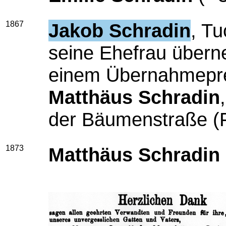
1867
Jakob Schradin
,
Tuc
seine Ehefrau über
einem Übernahmeprei
Matthäus
Schradin
der Bäumenstraße (F
1873
Matthäus Schradin