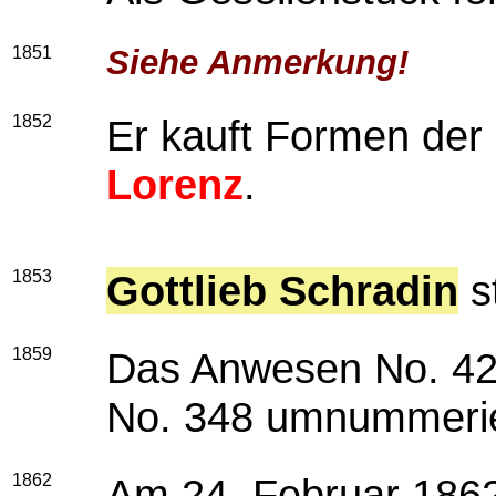
1851
Siehe Anmerkung!
1852
Er kauft Formen der 
Lorenz
.
1853
Gottlieb Schradin
s
1859
Das Anwesen No. 424
No. 348 umnummerie
1862
Am 24. Februar 1862