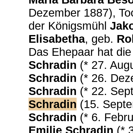
Dezember 1887), Toc
der Königsmühl
Jak
Elisabetha
, geb.
Ro
Das Ehepaar hat die
Schradin
(* 27. Aug
Schradin
(* 26. De
Schradin
(* 22. Sep
Schradin
(15. Sept
Schradin
(* 6. Febr
Emilie Schradin
(* 