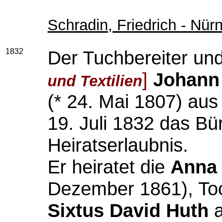
Schradin, Friedrich - Nür
1832
Der Tuchbereiter un
]
Johan
und Textilien
(* 24. Mai 1807
) aus
19. Juli 1832 das Bü
Heiratserlaubnis.
Er heiratet die
Anna 
Dezember 1861), To
Sixtus David Huth
a