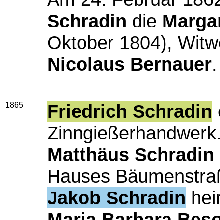
Schradin
die
Marga
Oktober 1804), Witw
Nicolaus Bernauer
.
1865
Friedrich Schradin
Zinngießerhandwerk
Matthäus Schradin
Hauses Bäumenstra
Jakob Schradin
heir
Maria Barbara Beso