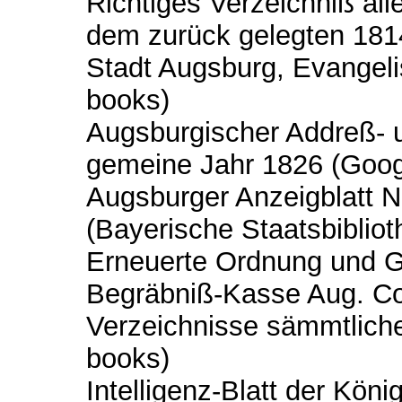
Richtiges Verzeichniß all
dem zurück gelegten 1814
Stadt Augsburg, Evangeli
books)
Augsburgischer Addreß- 
gemeine Jahr 1826 (Goog
Augsburger Anzeigblatt N
(Bayerische Staatsbiblioth
Erneuerte Ordnung und Ge
Begräbniß-Kasse Aug. Co
Verzeichnisse sämmtliche
books)
Intelligenz-Blatt der Kön