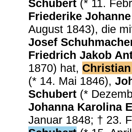
Schubert
(* 11. Febr
Friederike Johanne
August 1843), die m
Josef Schuhmache
Friedrich Jakob An
1870) hat,
Christian
(* 14. Mai 1846),
Jo
Schubert
(* Dezembe
Johanna Karolina E
Januar 1848; † 23. 