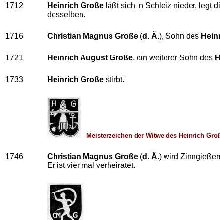
1712
Heinrich Große
läßt sich in Schleiz nieder, legt 
desselben.
1716
Christian Magnus Große
(
d. Ä.
), Sohn des
Hein
1721
Heinrich August Große
, ein weiterer Sohn des
H
1733
Heinrich Große
stirbt.
Meisterzeichen der Witwe des Heinrich Gro
1746
Christian Magnus Große
(
d. Ä.
) wird Zinngießer
Er ist vier mal verheiratet.