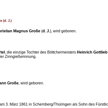
 (d. J.)
ristian Magnus Große
(
d. J.
), wird geboren.
tel
, die einzige Tochter des Böttchermeisters
Heinrich Gottlieb
 der Zinngießerinnung.
mann Große
, wird geboren.
am 3. März 1861 in Schernberg/Thüringen als Sohn des Fürstli