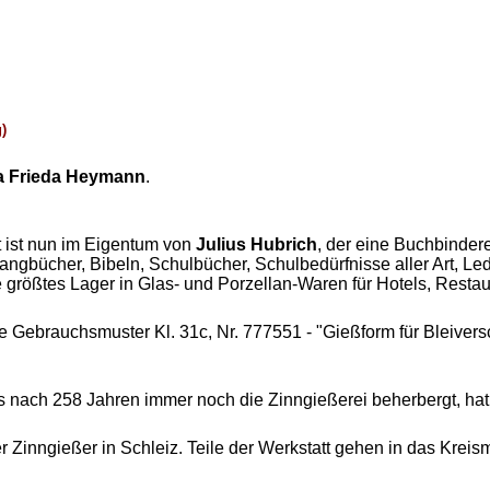
)
a Frieda Heymann
.
 ist nun im Eigentum von
Julius Hubrich
, der eine Buchbinder
ngbücher, Bibeln, Schulbücher, Schulbedürfnisse aller Art, Le
e größtes Lager in Glas- und Porzellan-Waren für Hotels, Rest
 Gebrauchsmuster Kl. 31c, Nr. 777551 - "Gießform für Bleivers
ach 258 Jahren immer noch die Zinngießerei beherbergt, hat j
ter Zinngießer in Schleiz. Teile der Werkstatt gehen in das K