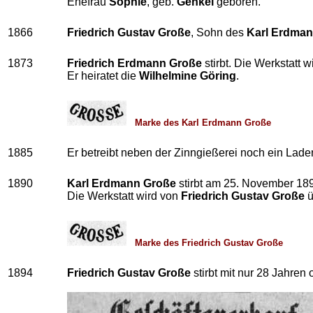
Ehefrau
Sophie
, geb.
Genkel
geboren.
1866
Friedrich Gustav Große
, Sohn des
Karl Erdma
1873
Friedrich Erdmann Große
stirbt. Die Werkstatt 
Er heiratet die
Wilhelmine Göring
.
Marke des Karl Erdmann Große
1885
Er betreibt neben der Zinngießerei noch ein Lade
1890
Karl Erdmann Große
stirbt am 25. November 18
Die Werkstatt wird von
Friedrich Gustav Große
ü
Marke des Friedrich Gustav Große
1894
Friedrich Gustav Große
stirbt mit nur 28 Jahr