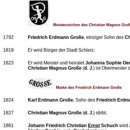
Meisterzeichen des Christian Magnus Große
1792
Friedrich Erdmann Große
, einziger Sohn des
Ch
1819
Er wird Bürger der Stadt Schleiz.
1823
Er wird Meister und heiratet
Johanna Sophie Oer
Christian Magnus Große
(
d. J.
) ist Obermeister
Marke des Friedrich Erdmann Große
1824
Karl Erdmann Große
, Sohn des
Friedrich Erd
1827
Christian Magnus Große
(
d. J.
) stirbt.
1861
Johann Friedrich Christian
Ernst
Schuch
wird 