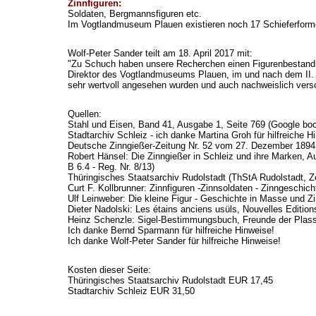
Zinnfiguren:
Soldaten, Bergmannsfiguren etc.
Im Vogtlandmuseum Plauen existieren noch 17 Schieferforme
Wolf-Peter Sander teilt am 18. April 2017 mit:
"Zu Schuch haben unsere Recherchen einen Figurenbestand v
Direktor des Vogtlandmuseums Plauen, im und nach dem II.
sehr wertvoll angesehen wurden und auch nachweislich vers
Quellen:
Stahl und Eisen, Band 41, Ausgabe 1, Seite 769 (Google bo
Stadtarchiv Schleiz - ich danke Martina Groh für hilfreiche H
Deutsche Zinngießer-Zeitung Nr. 52 vom 27. Dezember 1894 (
Robert Hänsel: Die Zinngießer in Schleiz und ihre Marken, 
B 6.4 - Reg. Nr. 8/13)
Thüringisches Staatsarchiv Rudolstadt (ThStA Rudolstadt, Z
Curt F. Kollbrunner: Zinnfiguren -Zinnsoldaten - Zinngeschi
Ulf Leinweber: Die kleine Figur - Geschichte in Masse und 
Dieter Nadolski: Les étains anciens usüls, Nouvelles Edition
Heinz Schenzle: Sigel-Bestimmungsbuch, Freunde der Plas
Ich danke Bernd Sparmann für hilfreiche Hinweise!
Ich danke Wolf-Peter Sander für hilfreiche Hinweise!
Kosten dieser Seite:
Thüringisches Staatsarchiv Rudolstadt EUR 17,45
Stadtarchiv Schleiz EUR 31,50