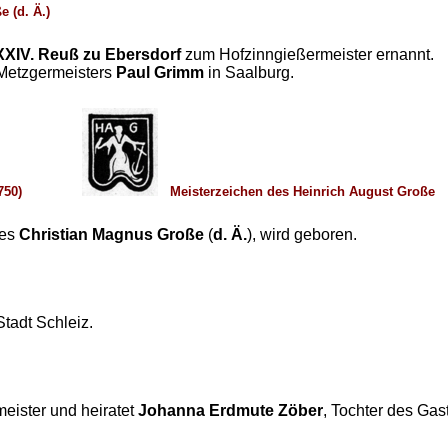
 (d. Ä.)
 XXIV. Reuß zu Ebersdorf
zum Hofzinngießermeister ernannt.
 Metzgermeisters
Paul Grimm
in Saalburg.
750)
Meisterzeichen des Heinrich August Große
des
Christian Magnus Große
(
d. Ä.
), wird geboren.
Stadt Schleiz.
meister und heiratet
Johanna Erdmute Zöber
, Tochter des Gas