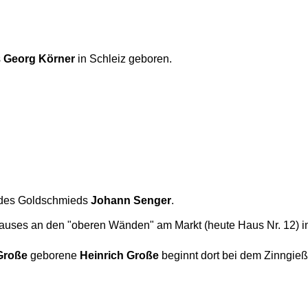
s
Georg Körner
in Schleiz geboren.
r des Goldschmieds
Johann Senger
.
 Hauses an den "oberen Wänden" am Markt (heute Haus Nr. 12) i
Große
geborene
Heinrich Große
beginnt dort bei dem Zinngie