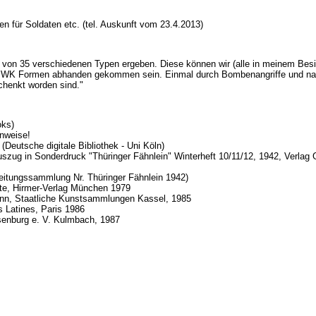
n für Soldaten etc. (tel. Auskunft vom 23.4.2013)
on 35 verschiedenen Typen ergeben. Diese können wir (alle in meinem Besitz
 WK Formen abhanden gekommen sein. Einmal durch Bombenangriffe und nach
chenkt worden sind."
oks)
inweise!
Deutsche digitale Bibliothek - Uni Köln)
Auszug in Sonderdruck "Thüringer Fähnlein" Winterheft 10/11/12, 1942, Verla
eitungssammlung Nr. Thüringer Fähnlein 1942)
chte, Hirmer-Verlag München 1979
Zinn, Staatliche Kunstsammlungen Kassel, 1985
s Latines, Paris 1986
senburg e. V. Kulmbach, 1987