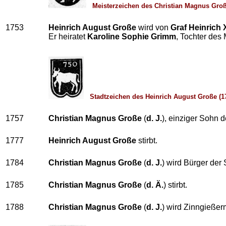
Meisterzeichen des Christian Magnus Große
1753
Heinrich August Große
wird von
Graf Heinrich
Er heiratet
Karoline Sophie Grimm
, Tochter des
Stadtzeichen des Heinrich August Große (1
1757
Christian Magnus Große
(
d. J.
), einziger Sohn 
1777
Heinrich August Große
stirbt.
1784
Christian Magnus Große
(
d. J.
) wird Bürger der 
1785
Christian Magnus Große
(
d. Ä.
) stirbt.
1788
Christian Magnus Große
(
d. J.
) wird Zinngießer