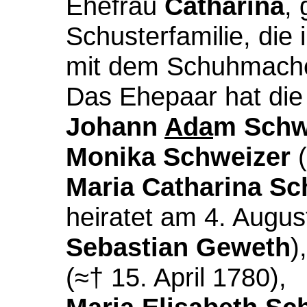
Ehefrau
Catharina
,
Schusterfamilie, die
mit dem
Schuhmache
Das Ehepaar hat die
Johann
Ada
m Schw
Monika Schweizer
(
Maria Catharina Sc
heiratet am 4. Augu
Sebastian Geweth
)
(≈† 15. April 1780),