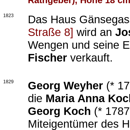
Rathgeber), Höhe 18 cm
1823
Das Haus Gänsegas
Straße 8]
wird an
Jo
Wengen und seine 
Fischer
verkauft.
1829
Georg Weyher
(* 1
die
Maria Anna Koc
Georg Koch
(* 1787;
Miteigentümer des 