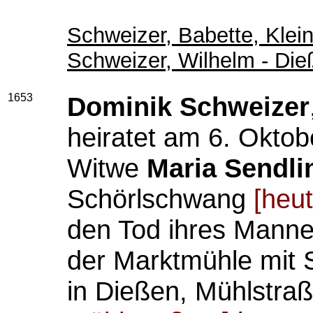
Schweizer, Babette, Kle
Schweizer, Wilhelm - D
1653
Dominik Schweizer
heiratet am 6. Oktob
Witwe
Maria Sendli
Schörlschwang
[heu
den Tod ihres Mann
der Marktmühle mit 
in Dießen, Mühlstra