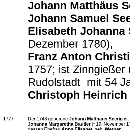
Johann Matthäus S
Johann Samuel See
Elisabeth Johanna 
Dezember 1780),
Franz Anton Christ
1757; ist Zinngießer 
Rudolstadt mit 54 J
Christoph Heinrich
1777
Der 1748 geborene
Johann Matthäus Seerig
ist
Johanna Margaretha Bautler
(* 19. November 1
dessen Ehefrau
Anna Elisabet
, geb.
Werner
.