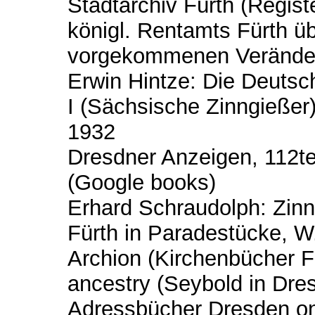
Stadtarchiv Fürth (Regist
königl. Rentamts Fürth üb
vorgekommenen Veränder
Erwin Hintze: Die Deutsc
I (Sächsische Zinngießer)
1932
Dresdner Anzeigen, 112te
(Google books)
Erhard Schraudolph: Zinn
Fürth in Paradestücke, 
Archion (Kirchenbücher F
ancestry (Seybold in Dre
Adressbücher Dresden onl