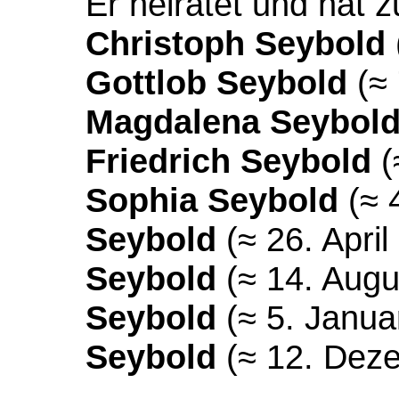
Er heiratet und hat 
Christoph Seybold
Gottlob Seybold
(≈ 
Magdalena Seybol
Friedrich Seybold
(
Sophia Seybold
(≈ 
Seybold
(≈ 26. April
Seybold
(≈ 14. Augu
Seybold
(≈ 5. Janua
Seybold
(≈ 12. Dez