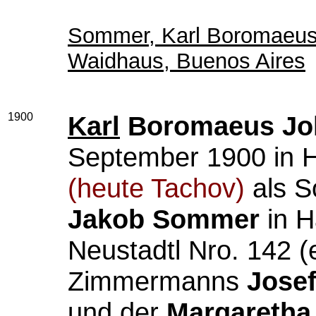
Sommer, Karl Boromaeus 
Waidhaus, Buenos Aires
1900
Karl
Boromaeus Jo
September 1900 in
(heute Tachov)
als S
Jakob Sommer
in H
Neustadtl Nro. 142 (
Zimmermanns
Jose
und der
Margaretha