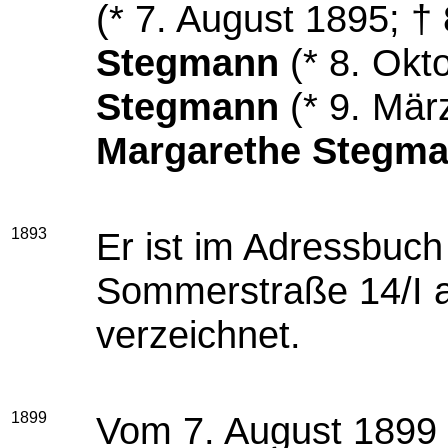
(* 7. August 1895; †
Stegmann
(* 8. Okt
Stegmann
(* 9. März
Margarethe Stegm
1893
Er ist im Adressbuch 
Sommerstraße 14/I a
verzeichnet.
1899
Vom 7. August 1899 b