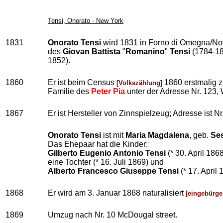
Tensi, Onorato - New York
1831
Onorato Tensi
wird 1831 in
Forno di Omegna/Nova
des
Giovan Battista
"
Romanino
"
Tensi
(1784-18
1852).
1860
Er ist beim Census
1860 erstmalig
[Volkszählung]
Familie des
Peter Pia
unter der Adresse Nr. 123, W
1867
Er ist Hersteller von Zinnspielzeug; Adresse ist Nr
Onorato Tensi
ist mit
Maria Magdalena
, geb.
Ses
Das Ehepaar hat die Kinder:
Gilberto Eugenio Antonio Tensi
(* 30. April 1868
eine Tochter (* 16. Juli 1869) und
Alberto Francesco Giuseppe Tensi
(* 17. April 
1868
Er wird am 3. Januar 1868 naturalisiert
[eingebürger
1869
Umzug nach Nr. 10 McDougal street.