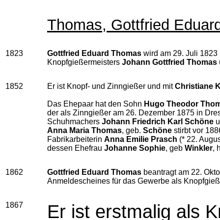
Thomas, Gottfried Eduar
1823
Gottfried Eduard Thomas
wird am 29. Juli 1823
Knopfgießermeisters
Johann Gottfried Thomas
1852
Er ist Knopf- und Zinngießer und mit
Christiane 
Das Ehepaar hat den Sohn
Hugo Theodor Tho
der als Zinngießer am 26. Dezember 1875 in Dre
Schuhmachers
Johann Friedrich Karl Schöne
u
Anna Maria Thomas
, geb.
Schöne
stirbt vor 18
Fabrikarbeiterin
Anna Emilie Prasch
(* 22. Augu
dessen Ehefrau
Johanne Sophie
, geb
Winkler
, 
1862
Gottfried Eduard Thomas
beantragt am 22. Okto
Anmeldescheines für das Gewerbe als Knopfgieß
1867
Er ist erstmalig als