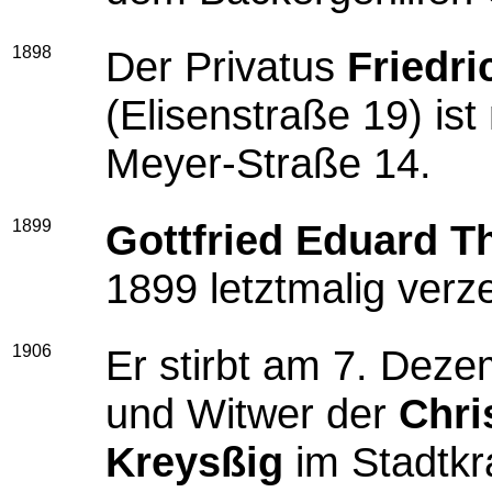
1898
Der Privatus
Friedr
(Elisenstraße 19) is
Meyer-Straße 14.
1899
Gottfried Eduard 
1899 letztmalig verz
1906
Er stirbt am 7. Deze
und Witwer der
Chri
Kreysßig
im Stadtkr