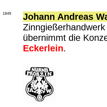
1849
Johann Andreas W
Zinngießerhandwerk e
übernimmt die Konz
Eckerlein
.