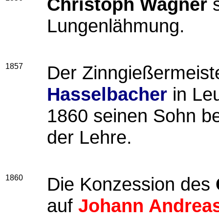
Christoph Wagner
s
Lungenlähmung.
1857
Der Zinngießermeist
Hasselbacher
in Le
1860 seinen Sohn b
der Lehre.
1860
Die Konzession des
auf
Johann Andreas