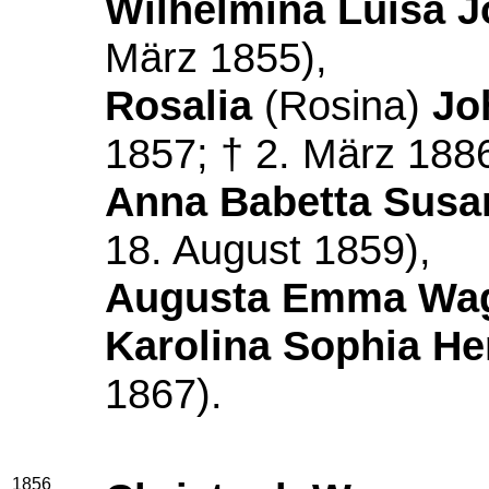
Wilhelmina Luisa 
März 1855),
Rosalia
(Rosina)
Jo
1857; † 2. März 1886
Anna Babetta Sus
18. August 1859),
Augusta Emma Wa
Karolina Sophia He
1867).
1856