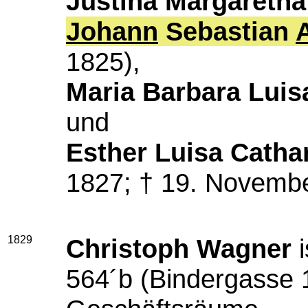
Justina Margareth
Johann
Sebastian
1825),
Maria Barbara Lui
und
Esther Luisa Catha
1827; † 19. Novemb
1829
Christoph Wagner
i
564´b (Bindergasse 1