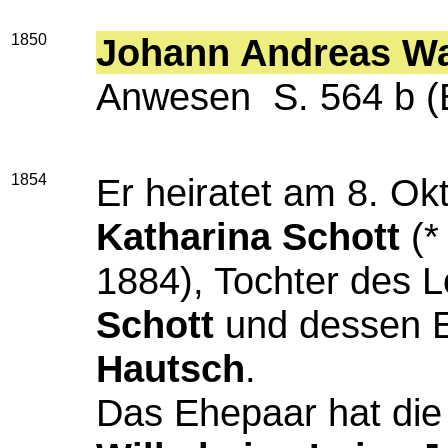
1850
Johann Andreas W
Anwesen S. 564 b (B
1854
Er heiratet am 8. Ok
Katharina Schott
(*
1884), Tochter des 
Schott
und dessen 
Hautsch
.
Das Ehepaar hat die