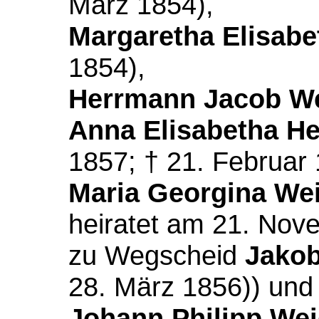
März 1854),
Margaretha Elisab
1854),
Herrmann Jacob W
Anna Elisabetha H
1857; † 21. Februar 
Maria Georgina W
heiratet am 21. No
zu Wegscheid
Jakob
28. März 1856)) und
Johann Philipp We