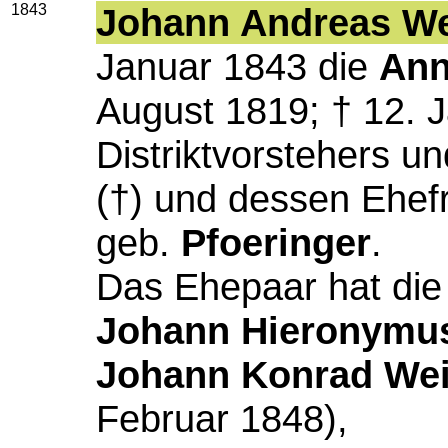
1843
Johann Andreas W
Januar 1843 die
Ann
August 1819; † 12. J
Distriktvorstehers u
(†) und dessen Ehe
geb.
Pfoeringer
.
Das Ehepaar hat die
Johann Hieronymu
Johann Konrad We
Februar 1848),