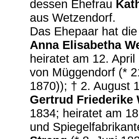
dessen Ehefrau
Kath
aus Wetzendorf.
Das Ehepaar hat die
Anna Elisabetha 
heiratet am 12. Apri
von Müggendorf (* 2
1870)); † 2. August 
Gertrud Friederik
1834; heiratet am 18
und Spiegelfabrikan