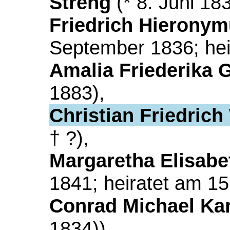
Streng
(* 8. Juni 183
Friedrich Hierony
September 1836; hei
Amalia Friederika 
1883),
Christian Friedric
† ?),
Margaretha Elisab
1841; heiratet am 1
Conrad Michael Ka
1834)),