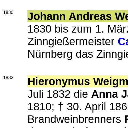
1830
Johann Andreas W
1830 bis zum 1. Mär
Zinngießermeister
C
Nürnberg das Zinng
1832
Hieronymus Weig
Juli 1832 die
Anna J
1810; † 30. April 18
Brandweinbrenners