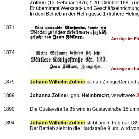
Zöllner
(13. Februar 1876; † 20. Oktober 1881) 
Er übernimmt Werkstatt- und Geschäftseinrichtun
In dem Betrieb in der Helmgasse 1 (frühere Helmg
1871
Anzeige im Fü
1874
Anzeige im Für
1879
Johann Wilhelm Zöllner
ist nun Zinngießer und w
1889
Johanna Zöllner
, geb.
Heimbrecht
, verwitwete
J
1890
Die Gustavstraße 35 wird in Gustavstraße 15 um
1894
Johann Wilhelm Zöllner
stirbt am 6. Februar 189
Der Betrieb zieht in die Hardstraße 9 um, wird vo