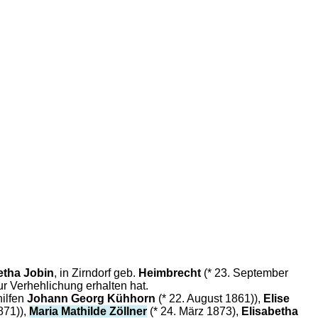
tha Jobin
, in Zirndorf geb.
Heimbrecht
(* 23. September
ur
Verhehlichung erhalten hat.
hilfen
Johann Georg Kühhorn
(* 22. August 1861)),
Elise
871)),
Maria Mathilde Zöllner
(* 24. März 1873),
Elisabetha