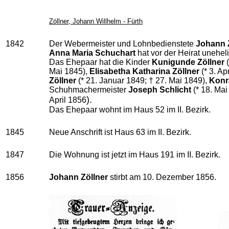
Zöllner, Johann Willhelm - Fürth
1842
Der Webermeister und Lohnbedienstete
Johann 
Anna Maria Schuchart
hat vor der Heirat unehe
Das Ehepaar hat die Kinder
Kunigunde Zöllner
(
Mai 1845),
Elisabetha Katharina Zöllner
(* 3. Ap
Zöllner
(* 21. Januar 1849; † 27. Mai 1849),
Konr
Schuhmachermeister
Joseph Schlicht
(* 18. Mai
).
April 1856
Das Ehepaar wohnt im Haus 52 im II. Bezirk.
1845
Neue Anschrift ist Haus 63 im II. Bezirk.
1847
Die Wohnung ist jetzt im Haus 191 im II. Bezirk.
1856
Johann Zöllner
stirbt am 10. Dezember 1856.