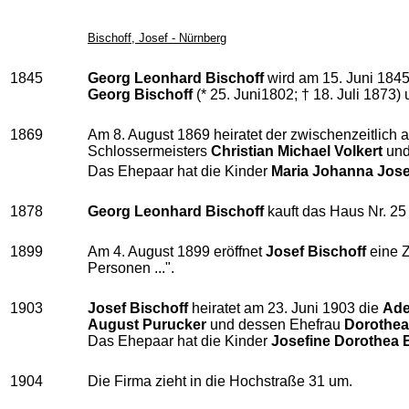
Bischoff, Josef - Nürnberg
1845
Georg Leonhard Bischoff
wird am 15. Juni 1845
Georg Bischoff
(* 25. Juni1802; † 18. Juli 1873)
1869
Am 8. August 1869 heiratet der zwischenzeitlich 
Schlossermeisters
Christian Michael Volkert
und
Das Ehepaar hat die Kinder
Maria Johanna Josef
1878
Georg Leonhard Bischoff
kauft das Haus Nr. 25 
1899
Am 4. August 1899 eröffnet
Josef Bischoff
eine Z
Personen ...".
1903
Josef Bischoff
heiratet am 23. Juni 1903 die
Ade
August Purucker
und dessen Ehefrau
Dorothea
Das Ehepaar hat die Kinder
Josefine Dorothea 
1904
Die Firma zieht in die Hochstraße 31 um.