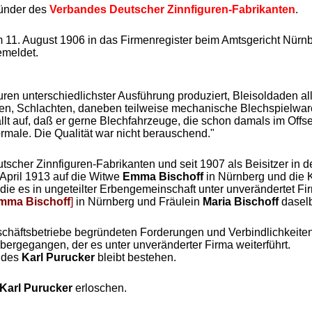
ründer des
Verbandes Deutscher Zinnfiguren-Fabrikanten
.
 11. August 1906 in das Firmenregister beim Amtsgericht Nürnb
emeldet.
uren unterschiedlichster Ausführung produziert, Bleisoldaden alle
gen, Schlachten, daneben teilweise mechanische Blechspielware
fällt auf, daß er gerne Blechfahrzeuge, die schon damals im Off
normale. Die Qualität war nicht berauschend."
cher Zinnfiguren-Fabrikanten und seit 1907 als Beisitzer in der 
 April 1913 auf die Witwe
Emma Bischoff
in Nürnberg und die 
 die es in ungeteilter Erbengemeinschaft unter unverändertet Fi
mma Bischoff
]
in Nürnberg und Fräulein
Maria Bischoff
daselb
eschäftsbetriebe begründeten Forderungen und Verbindlichkeit
bergegangen, der es unter unveränderter Firma weiterführt.
e des
Karl Purucker
bleibt bestehen
.
Karl Purucker
erloschen.