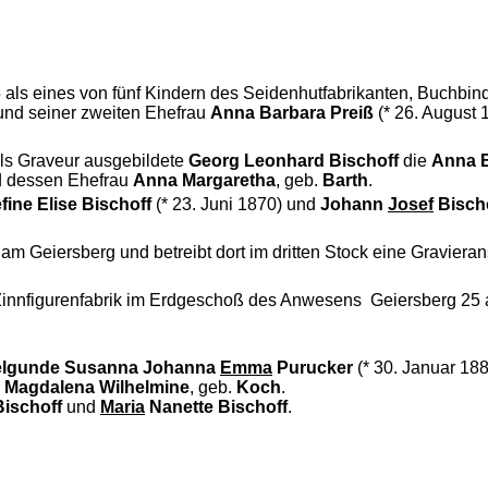
 als eines von fünf Kindern des Seidenhutfabrikanten, Buchbind
 und seiner zweiten Ehefrau
Anna Barbara Preiß
(* 26. August 
als Graveur ausgebildete
Georg Leonhard
Bischoff
die
Anna B
 dessen Ehefrau
Anna Margaretha
, geb.
Barth
.
ine Elise Bischoff
(* 23. Juni 1870) und
Johann
Josef
Bisch
am Geiersberg und betreibt dort im dritten Stock eine Gravieran
innfigurenfabrik im Erdgeschoß des Anwesens Geiersberg 25 als
lgunde Susanna Johanna
Emma
Purucker
(* 30. Januar 18
 Magdalena Wilhelmine
, geb.
Koch
.
Bischoff
und
Maria
Nanette Bischoff
.