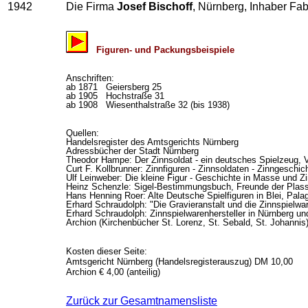
1942
Die Firma
Josef Bischoff
, Nürnberg, Inhaber Fab
Figuren- und Packungsbeispiele
Anschriften:
ab 1871 Geiersberg 25
ab 1905 Hochstraße 31
ab 1908 Wiesenthalstraße 32 (bis 1938)
Quellen:
Handelsregister des Amtsgerichts Nürnberg
Adressbücher der Stadt Nürnberg
Theodor Hampe: Der Zinnsoldat - ein deutsches Spielzeug, V
Curt F. Kollbrunner: Zinnfiguren - Zinnsoldaten - Zinngesch
Ulf Leinweber: Die kleine Figur - Geschichte in Masse und 
Heinz Schenzle: Sigel-Bestimmungsbuch, Freunde der Plas
Hans Henning Roer: Alte Deutsche Spielfiguren in Blei, Pa
Erhard Schraudolph: "Die Gravieranstalt und die Zinnspielware
Erhard Schraudolph: Zinnspielwarenhersteller in Nürnberg u
Archion (Kirchenbücher St. Lorenz, St. Sebald, St. Johannis
Kosten dieser Seite:
Amtsgericht Nürnberg (Handelsregisterauszug) DM 10,00
Archion € 4,00 (anteilig)
Zurück zur Gesamtnamensliste