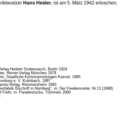
rikbesitzer
Hans Heider
, ist am 5. März 1942 erloschen.
erlag Herbert Stubenrauch, Berlin 1924
ichte, Hirmer-Verlag München 1979
Zinn, Staatliche Kunstsammlungen Kassel, 1985
senburg e. V. Kulmbach, 1987
lagonia-Verlag, Rommersheim 1993
nfabrik Bischoff in Nürnberg", in: Der Friedensreiter, Nr.13 (1998)
nd Fürth, in: Paradestücke, Tümmels 2000
)