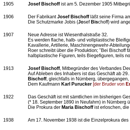
1905
Josef Bischoff
ist am 5. Dezember 1905 Mitbeg
1906
Der Fabrikant
Josef Bischoff
läßt seine Firma am
Die Schutzmarke Jobis (
Jo
sef
Bis
choff) wird ang
1907
Neue Adresse ist Wiesenthalstraße 32.
Es werden flache, halb- und vollplastische Bleifig
Kavallerie, Artillerie, Maschinengewehr-Abteilun
Roer schreibt über die Produktion; "Bei Bischoff 
halbplastische Figuren, teils Biegefiguren, teils 
1913
Josef Bischoff
, Mitbegründer des Verbandes Deuts
Auf Ableben des Inhabers ist das Geschäft ab 29.
Bischoff
, gleichfalls in Nürnberg, übergegangen,
Dem Kaufmann
Karl Purucker
[der Bruder von
E
1922
Das Geschäft ist mit sämtlichen im bisherigen G
(* 18. September 1890 in Neufahrn) in Nürnberg ü
Die Prokura der
Maria Bischoff
ist erloschen, di
1938
Am 17. November 1938 ist die Einzelprokura des