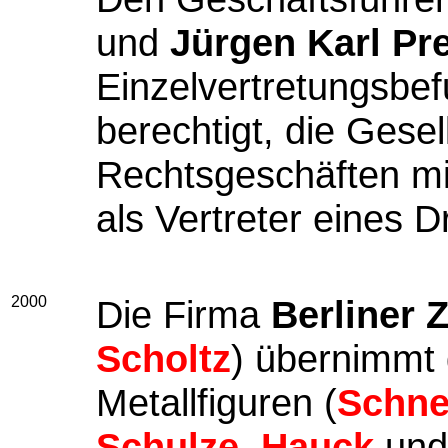
und
Jürgen Karl Pre
Einzelvertretungsbefu
berechtigt, die Gese
Rechtsgeschäften mi
als Vertreter eines Dr
2000
Die Firma
Berliner 
Scholtz
) übernimmt
Metallfiguren (
Schne
Schulze
,
Hauck
un